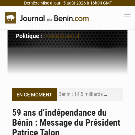
Dernière Mise à jour : 5 août 2026 à 16h04 GMT
Politique
›
Institutionnel
Bénin : 14,5 milliards de dollars pour faire de la CDN 3.0 un bouclier économique
EN CE MOMENT
Bénin : le ministère de l’Intérieur évalue ses résultats à mi-parcours
59 ans d’indépendance du
Bénin : Message du Président
FÉBÉBOXE : la gouvernance, premier combat de la mandature 2026-2030
Patrice Talon
Valse des entraîneurs en Première Division béninoise