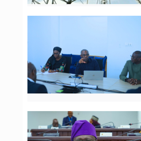
© ADPME Bénin
© DR