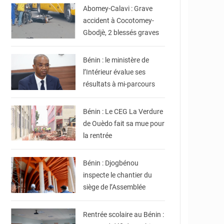
Abomey-Calavi : Grave
accident à Cocotomey-
Gbodjè, 2 blessés graves
© Ministère intérieur
Bénin
Bénin : le ministère de
l’Intérieur évalue ses
résultats à mi-parcours
© Gouvernement Bénin
Bénin : Le CEG La Verdure
de Ouèdo fait sa mue pour
la rentrée
© Assemblée Nationale
du Bénin
Bénin : Djogbénou
inspecte le chantier du
siège de l’Assemblée
© DR
Rentrée scolaire au Bénin :