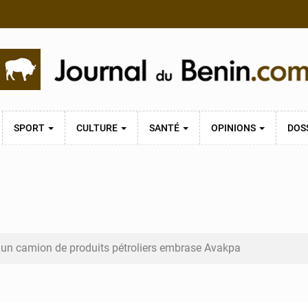
SPORT
CULTURE
SANTÉ
OPINIONS
DOS
 un camion de produits pétroliers embrase Avakpa
n prend la tête du premier bureau du Sénat du Bénin