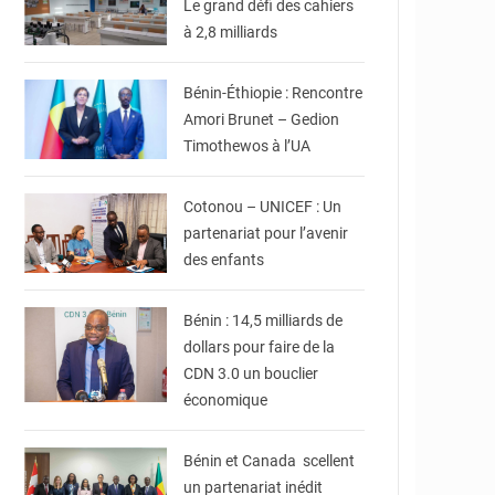
Le grand défi des cahiers
à 2,8 milliards
© DR
Bénin-Éthiopie : Rencontre
Amori Brunet – Gedion
Timothewos à l’UA
© Ville de Cotonou
Cotonou – UNICEF : Un
partenariat pour l’avenir
© Ministère du Cadre
de Vie et des
des enfants
Transports, chargé du
Développement
durable
Bénin : 14,5 milliards de
dollars pour faire de la
CDN 3.0 un bouclier
© Ministère Des
économique
Affaires Etrangères et
de la Coopération du
Bénin
Bénin et Canada scellent
un partenariat inédit