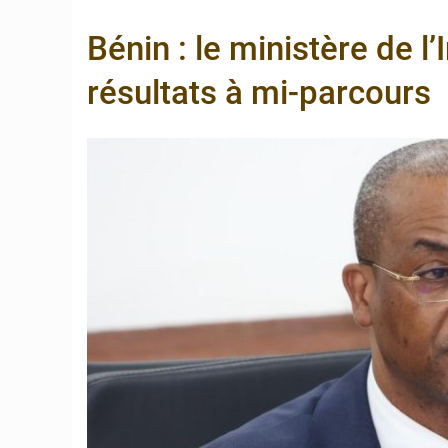
6 août 2026
Bénin : Djog
Bénin : le ministère de l’
6 août 2026
Bénin et Can
résultats à mi-parcours
6 août 2026
Bénin : Le C