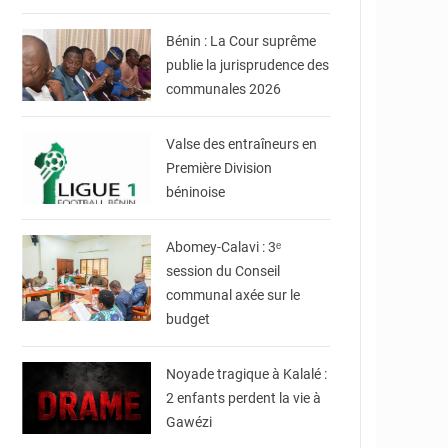
Bénin
Bénin : La Cour suprême
publie la jurisprudence des
communales 2026
© DR
Valse des entraîneurs en
Première Division
béninoise
© Mairie d'Abomey-
Calavi
Abomey-Calavi : 3ᵉ
session du Conseil
communal axée sur le
budget
© JDB
Noyade tragique à Kalalé :
2 enfants perdent la vie à
Gawézi
© presidence.bj