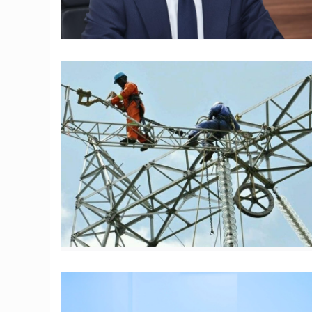
© DR
© ADPME Bénin