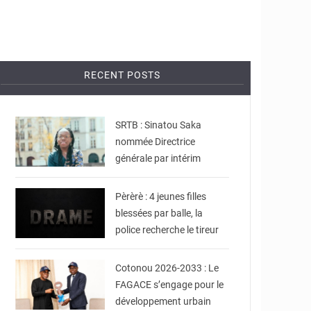
RECENT POSTS
© DR
SRTB : Sinatou Saka
nommée Directrice
générale par intérim
© JDB
Pèrèrè : 4 jeunes filles
blessées par balle, la
police recherche le tireur
© Ville de Cotonou
Cotonou 2026-2033 : Le
FAGACE s’engage pour le
développement urbain
© La Cour suprême du