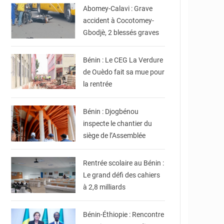
Abomey-Calavi : Grave
accident à Cocotomey-
Gbodjè, 2 blessés graves
© Gouvernement Bénin
Bénin : Le CEG La Verdure
de Ouèdo fait sa mue pour
la rentrée
© Assemblée Nationale
du Bénin
Bénin : Djogbénou
inspecte le chantier du
siège de l’Assemblée
© DR
Rentrée scolaire au Bénin :
Le grand défi des cahiers
à 2,8 milliards
© DR
Bénin-Éthiopie : Rencontre