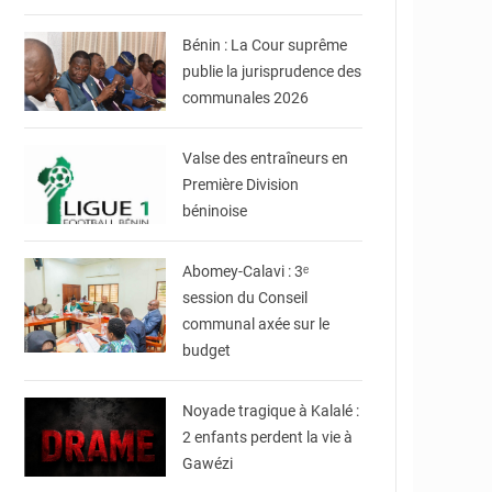
Bénin
Bénin : La Cour suprême
publie la jurisprudence des
communales 2026
© DR
Valse des entraîneurs en
Première Division
béninoise
© Mairie d'Abomey-
Calavi
Abomey-Calavi : 3ᵉ
session du Conseil
communal axée sur le
budget
© JDB
Noyade tragique à Kalalé :
2 enfants perdent la vie à
Gawézi
© DR