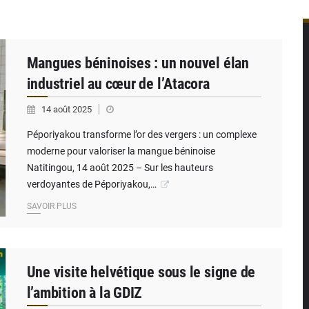
bénou inspecte le chantier du siège de l’Assemblée
ada scellent un partenariat inédit
EG La Verdure de Ouèdo fait sa mue pour la rentrée
Mangues béninoises : un nouvel élan
industriel au cœur de l’Atacora
14 août 2025
Péporiyakou transforme l’or des vergers : un complexe
moderne pour valoriser la mangue béninoise
Natitingou, 14 août 2025 – Sur les hauteurs
verdoyantes de Péporiyakou,…
SAVOIR PLUS
Une visite helvétique sous le signe de
l’ambition à la GDIZ