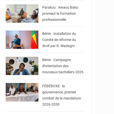
Parakou : Awaou Bako
promeut la formation
professionnelle
© presidence.bj
Bénin : Installation du
Comité de réforme du
droit par R. Wadagni
© DR
Bénin : Campagne
d’orientation des
nouveaux bacheliers 2026
© FéBéBOXE officiel
FÉBÉBOXE : la
gouvernance, premier
combat de la mandature
2026-2030
© DR