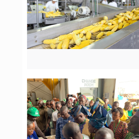
© JD Benin