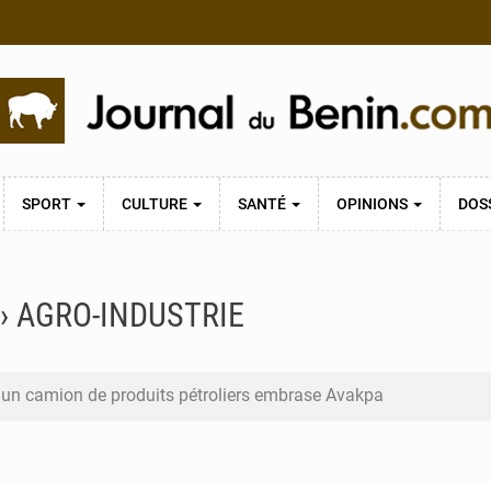
SPORT
CULTURE
SANTÉ
OPINIONS
DOS
› AGRO-INDUSTRIE
 un camion de produits pétroliers embrase Avakpa
n prend la tête du premier bureau du Sénat du Bénin