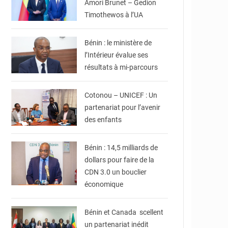
Amori Brunet – Gedion
Timothewos à l’UA
© Ministère intérieur
Bénin
Bénin : le ministère de
l’Intérieur évalue ses
résultats à mi-parcours
© Ville de Cotonou
Cotonou – UNICEF : Un
partenariat pour l’avenir
© Ministère du Cadre
de Vie et des
des enfants
Transports, chargé du
Développement
durable
Bénin : 14,5 milliards de
dollars pour faire de la
CDN 3.0 un bouclier
© Ministère Des
économique
Affaires Etrangères et
de la Coopération du
Bénin
Bénin et Canada scellent
un partenariat inédit