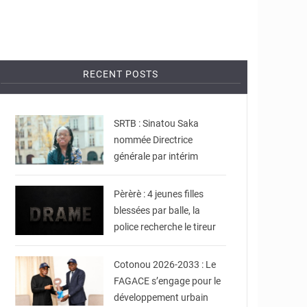
RECENT POSTS
© DR
SRTB : Sinatou Saka
nommée Directrice
générale par intérim
© JDB
Pèrèrè : 4 jeunes filles
blessées par balle, la
police recherche le tireur
© Ville de Cotonou
Cotonou 2026-2033 : Le
FAGACE s’engage pour le
développement urbain
© La Cour suprême du