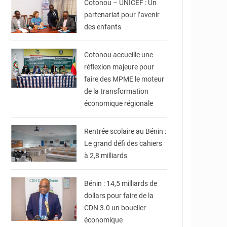
Cotonou – UNICEF : Un
partenariat pour l’avenir
des enfants
© Assemblée Nationale
du Bénin
Cotonou accueille une
réflexion majeure pour
faire des MPME le moteur
de la transformation
économique régionale
© DR
Rentrée scolaire au Bénin :
Le grand défi des cahiers
© Ministère du Cadre
de Vie et des
à 2,8 milliards
Transports, chargé du
Développement
durable
Bénin : 14,5 milliards de
dollars pour faire de la
CDN 3.0 un bouclier
économique