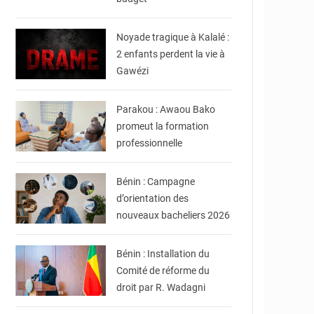
© JDB
Noyade tragique à Kalalé :
2 enfants perdent la vie à
Gawézi
© DR
Parakou : Awaou Bako
promeut la formation
professionnelle
© DR
Bénin : Campagne
d’orientation des
nouveaux bacheliers 2026
© presidence.bj
Bénin : Installation du
Comité de réforme du
droit par R. Wadagni
© DR