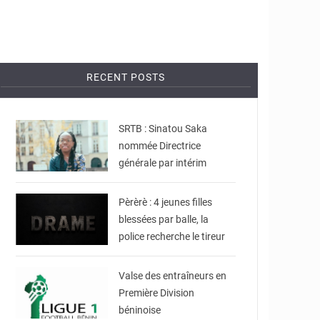
RECENT POSTS
© DR
SRTB : Sinatou Saka
nommée Directrice
générale par intérim
© JDB
Pèrèrè : 4 jeunes filles
blessées par balle, la
police recherche le tireur
© DR
Valse des entraîneurs en
Première Division
béninoise