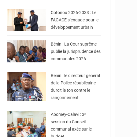
© Ville de Cotonou
Cotonou 2026-2033 : Le
FAGACE s’engage pour le
développement urbain
© La Cour suprême du
Bénin
Bénin : La Cour suprême
publie la jurisprudence des
communales 2026
© Gouvernement du
Bénin
Bénin : le directeur général
de la Police républicaine
durcit le ton contre le
rançonnement
© Mairie d'Abomey-
Calavi
Abomey-Calavi : 3ᵉ
session du Conseil
communal axée sur le
budget