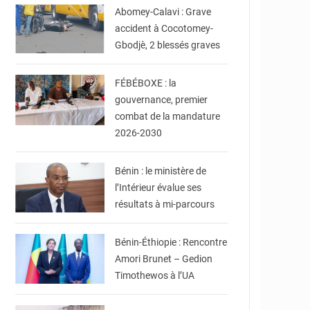
Abomey-Calavi : Grave
accident à Cocotomey-
Gbodjè, 2 blessés graves
© FéBéBOXE officiel
FÉBÉBOXE : la
gouvernance, premier
combat de la mandature
2026-2030
© Ministère intérieur
Bénin
Bénin : le ministère de
l’Intérieur évalue ses
résultats à mi-parcours
© DR
Bénin-Éthiopie : Rencontre
Amori Brunet – Gedion
Timothewos à l’UA
© Ville de Cotonou