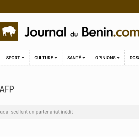
SPORT
CULTURE
SANTÉ
OPINIONS
DOS
 AFP
ada scellent un partenariat inédit
EG La Verdure de Ouèdo fait sa mue pour la rentrée