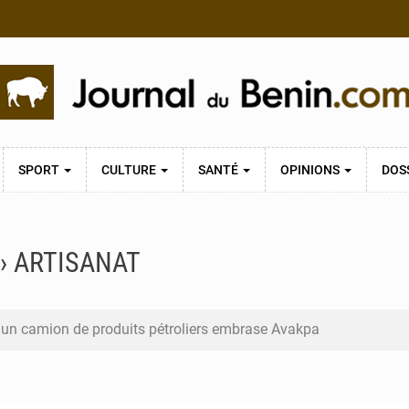
SPORT
CULTURE
SANTÉ
OPINIONS
DOS
› ARTISANAT
 un camion de produits pétroliers embrase Avakpa
n prend la tête du premier bureau du Sénat du Bénin