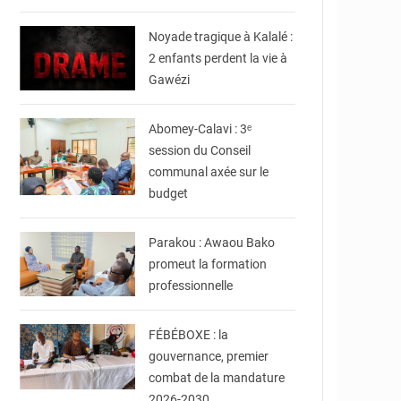
© JDB
Noyade tragique à Kalalé :
2 enfants perdent la vie à
Gawézi
© Mairie d'Abomey-
Calavi
Abomey-Calavi : 3ᵉ
session du Conseil
communal axée sur le
budget
© DR
Parakou : Awaou Bako
promeut la formation
professionnelle
© FéBéBOXE officiel
FÉBÉBOXE : la
gouvernance, premier
combat de la mandature
© Ministère du Cadre
de Vie et des
2026-2030