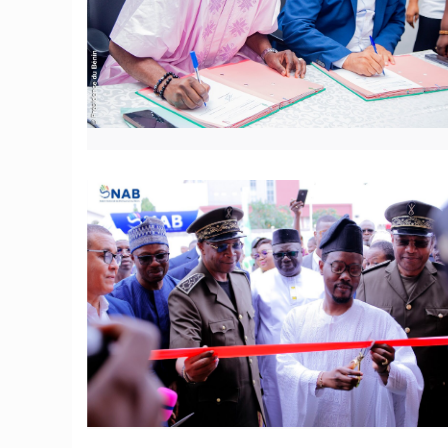
© JD Benin
© JD Benin