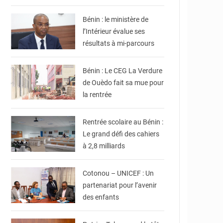
Bénin
Bénin : le ministère de
l’Intérieur évalue ses
résultats à mi-parcours
© Gouvernement Bénin
Bénin : Le CEG La Verdure
de Ouèdo fait sa mue pour
la rentrée
© DR
Rentrée scolaire au Bénin :
Le grand défi des cahiers
à 2,8 milliards
© Ville de Cotonou
Cotonou – UNICEF : Un
partenariat pour l’avenir
des enfants
© Brice DANSOU