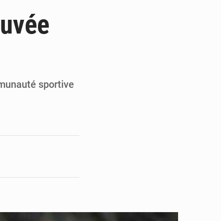
ge de l’Assemblée
ouvée
t
e pour la rentrée
 un bouclier économique
mmunauté sportive