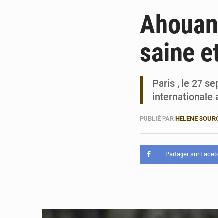
Ahouanw
saine e
Paris , le 27 
internationale 
PUBLIÉ PAR
HELENE SOUR
Partager sur Face