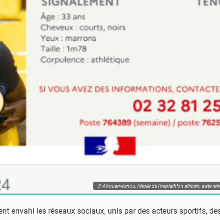
© Ahouanwanou, l'étoile de l'heptathlon africain, a été retr
ent envahi les réseaux sociaux, unis par des acteurs sportifs, de