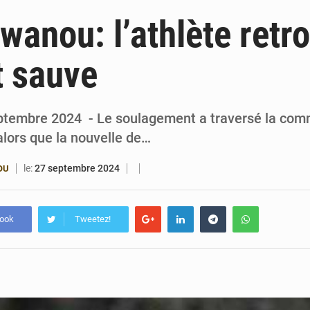
6 août 2026
Bénin : Djogbénou inspecte le chantier du siè
anou: l’athlète retr
6 août 2026
Bénin et Canada scellent un partenariat inédi
t sauve
6 août 2026
Bénin : Le CEG La Verdure de Ouèdo fait sa mu
5 août 2026
Bénin : 14,5 milliards de dollars pour faire de la CDN 3.0
septembre 2024 - Le soulagement a traversé la co
alors que la nouvelle de…
le:
27 septembre 2024
OU
book
Tweetez!