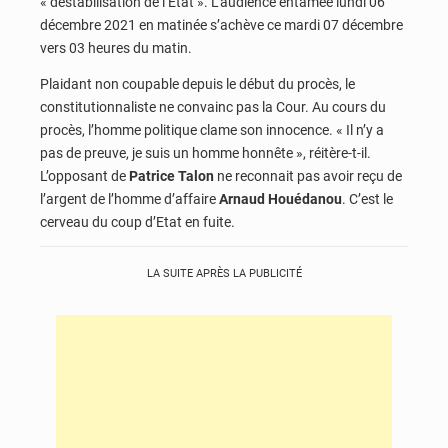
« déstabilisation de l’Etat ». L’audience entamée lundi 06
décembre 2021 en matinée s’achève ce mardi 07 décembre
vers 03 heures du matin.
Plaidant non coupable depuis le début du procès, le
constitutionnaliste ne convainc pas la Cour. Au cours du
procès, l’homme politique clame son innocence. « Il n’y a
pas de preuve, je suis un homme honnête », réitère-t-il.
L’opposant de
Patrice Talon
ne reconnait pas avoir reçu de
l’argent de l’homme d’affaire
Arnaud
Houédanou
. C’est le
cerveau du coup d’Etat en fuite.
LA SUITE APRÈS LA PUBLICITÉ