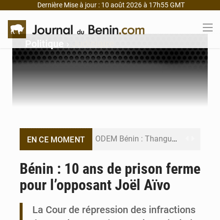
Dernière Mise à jour : 10 août 2026 à 17h55 GMT
Politique
›
Judiciaire
ODEM Bénin : Thanguy Agoï en consultation chez Richard Magnidet
EN CE MOMENT
Tchaourou : une fillette de 3 ans retrouvée vivante dans l’Okpara
Bénin : 10 ans de prison ferme
pour l’opposant Joël Aïvo
Hêvié : À peine gracié par Wadagni, il est réarrêté pour tentative de vol
Bénin : Georges Alé face à l’érosion du littoral Est à Cotonou
La Cour de répression des infractions