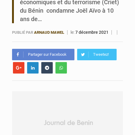
économiques et du terrorisme (Criet)
Porto‑Novo : un camion de produits pétroliers embrase Avakpa
du Bénin condamne Joël Aïvo à 10
ans de…
le:
7 décembre 2021
PUBLIÉ PAR
ARNAUD MAWEL
Partager sur Facebook
Tweetez!