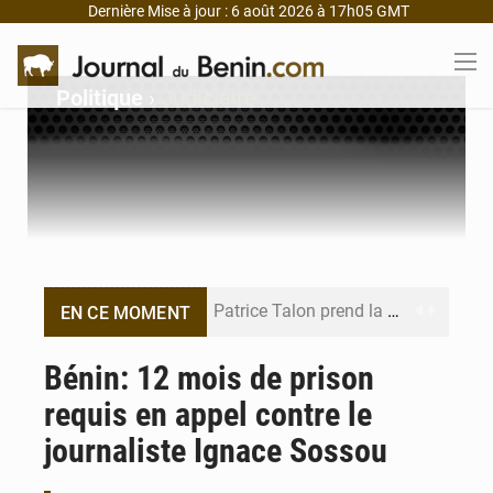
Dernière Mise à jour : 6 août 2026 à 17h05 GMT
Politique
›
Judiciaire
Patrice Talon prend la tête du premier bureau du Sénat du Bénin
EN CE MOMENT
Bénin : Djogbénou inspecte le chantier du siège de l’Assemblée
Bénin: 12 mois de prison
requis en appel contre le
Bénin et Canada scellent un partenariat inédit
journaliste Ignace Sossou
Bénin : Le CEG La Verdure de Ouèdo fait sa mue pour la rentrée