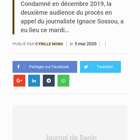
Condamné en décembre 2019, la
Bénin : 14,5 milliards de dollars pour faire de la CDN 3.0 un bouclier économique
deuxième audience du procès en
appel du journaliste Ignace Sossou, a
eu lieu ce mardi…
le:
5 mai 2020
PUBLIÉ PAR
CYRILLE NONO
Partager sur Facebook
Tweetez!