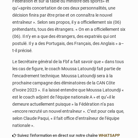
Fédération et sur la table du ministre des sports» et
qu’«après concertation de ces deux personnalités, une
décision finira par être prise et on connaîtra le nouvel
entraîneur ». Selon ses propos, il y a officiellement six (06)
prétendants, tous des étrangers. « On en a officiellement six
(06). Il n’y en a que des étrangers, des expatriés qui ont
postulé. Il y a des Portugais, des Français, des Anglais » a–
t-il précisé.
Le Secrétaire général de la Fbf a fait savoir que « dans tous
les cas de figure, le coach Moussa Latoundji fait partie de
l’encadrement technique. Moussa Latoundji sera à la
prochaine campagne des éliminatoires de la CAN Côte
d’Ivoire 2023 ». Il a laissé entendre que Moussa Latoundji «
est le coach adjoint de l’équipe nationale A » et qu’«il le
demeure actuellement puisque » la Fédération n’a pas
«encore recruté un nouvel entraîneur ». C’est pour cela que,
selon Claude Paqui, « il fait office d’entraîneur de l’équipe
nationale ».
Suivez l'information en direct sur notre chaîne
WHATSAPP