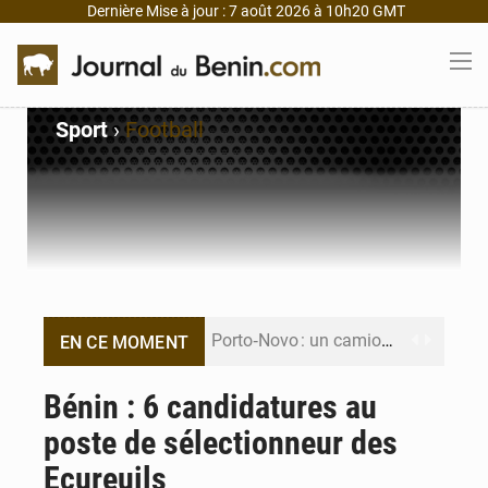
Dernière Mise à jour : 7 août 2026 à 10h20 GMT
Sport
›
Football
Porto‑Novo : un camion de produits pétroliers embrase Avakpa
EN CE MOMENT
Patrice Talon prend la tête du premier bureau du Sénat du Bénin
Bénin : 6 candidatures au
poste de sélectionneur des
Bénin : Djogbénou inspecte le chantier du siège de l’Assemblée
Ecureuils
Bénin et Canada scellent un partenariat inédit