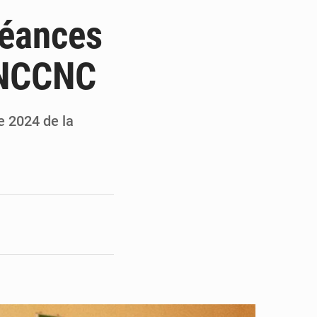
du Sénat du Bénin
léances
ge de l’Assemblée
 CNCCNC
t
e pour la rentrée
e 2024 de la