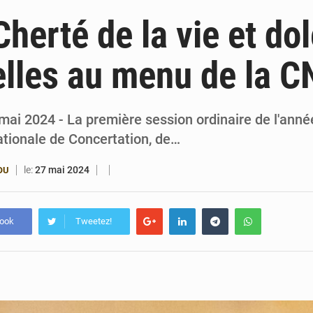
6 août 2026
Patrice Talon prend la tête du premier bureau 
Cherté de la vie et do
6 août 2026
Bénin : Djogbénou inspecte le chantier du siè
elles au menu de la
6 août 2026
Bénin et Canada scellent un partenariat inédi
6 août 2026
Bénin : Le CEG La Verdure de Ouèdo fait sa mu
mai 2024 - La première session ordinaire de l'anné
ionale de Concertation, de…
le:
27 mai 2024
OU
book
Tweetez!