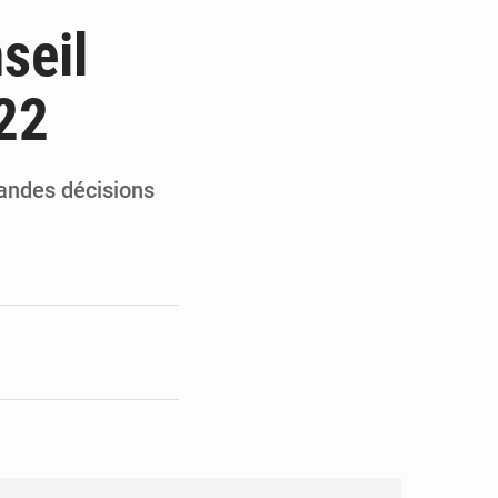
ultats à mi-parcours
seil
mandature 2026-2030
22
ninoise
la vie à Gawézi
randes décisions