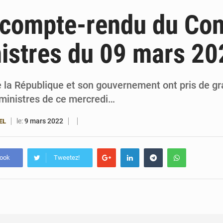
4 août 2026
Bénin : le ministère de l’Intérieur évalue ses rés
 compte-rendu du Con
4 août 2026
FÉBÉBOXE : la gouvernance, premier combat de la 
istres du 09 mars 20
3 août 2026
Valse des entraîneurs en Première Division bé
3 août 2026
Noyade tragique à Kalalé : 2 enfants perdent 
e la République et son gouvernement ont pris de g
 ministres de ce mercredi…
le:
9 mars 2022
EL
book
Tweetez!