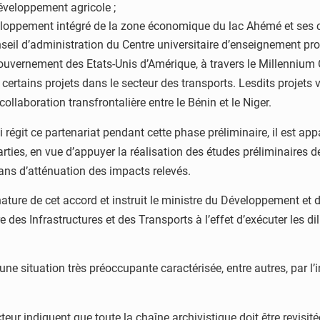
éveloppement agricole ;
veloppement intégré de la zone économique du lac Ahémé et ses 
il d’administration du Centre universitaire d’enseignement pro
Gouvernement des Etats-Unis d’Amérique, à travers le Millennium
ertains projets dans le secteur des transports. Lesdits projets 
llaboration transfrontalière entre le Bénin et le Niger.
 régit ce partenariat pendant cette phase préliminaire, il est a
arties, en vue d’appuyer la réalisation des études préliminaires d
ns d’atténuation des impacts relevés.
nature de cet accord et instruit le ministre du Développement et 
e des Infrastructures et des Transports à l’effet d’exécuter les d
une situation très préoccupante caractérisée, entre autres, par l’
cteur indiquent que toute la chaîne archivistique doit être revisit