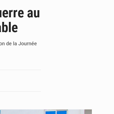
du Sénat du Bénin
uerre au
ge de l’Assemblée
able
t
e pour la rentrée
ion de la Journée