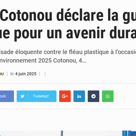
6 août 2026
Patrice Talon prend la tête du premier bureau 
 Cotonou déclare la g
6 août 2026
Bénin : Djogbénou inspecte le chantier du siè
ue pour un avenir dur
6 août 2026
Bénin et Canada scellent un partenariat inédi
6 août 2026
Bénin : Le CEG La Verdure de Ouèdo fait sa mu
isade éloquente contre le fléau plastique à l’occas
environnement 2025 Cotonou, 4…
le:
4 juin 2025
OU
book
Tweetez!