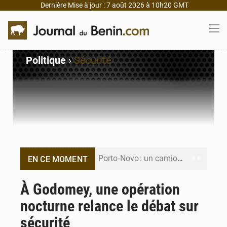
Dernière Mise à jour : 7 août 2026 à 10h20 GMT
Politique
›
Sécurité
Porto‑Novo : un camion de produits pétroliers embrase Avakpa
EN CE MOMENT
Patrice Talon prend la tête du premier bureau du Sénat du Bénin
À Godomey, une opération
nocturne relance le débat sur
Bénin : Djogbénou inspecte le chantier du siège de l’Assemblée
sécurité
Bénin et Canada scellent un partenariat inédit