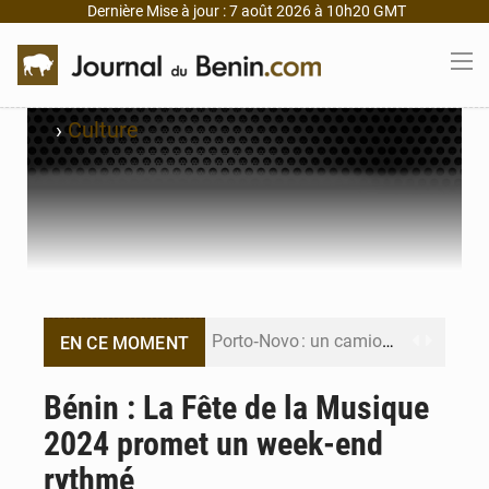
Dernière Mise à jour : 7 août 2026 à 10h20 GMT
›
Culture
Porto‑Novo : un camion de produits pétroliers embrase Avakpa
EN CE MOMENT
Patrice Talon prend la tête du premier bureau du Sénat du Bénin
Bénin : La Fête de la Musique
2024 promet un week-end
Bénin : Djogbénou inspecte le chantier du siège de l’Assemblée
rythmé
Bénin et Canada scellent un partenariat inédit