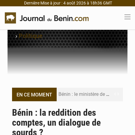
Dernière Mise à jour : 4 août 2026 à 18h36 GMT
›
Politique
Bénin : le ministère de l’Intérieur évalue ses résultats à mi-parcours
EN CE MOMENT
FÉBÉBOXE : la gouvernance, premier combat de la mandature 2026-2030
Bénin : la reddition des
comptes, un dialogue de
Valse des entraîneurs en Première Division béninoise
sourds ?
Noyade tragique à Kalalé : 2 enfants perdent la vie à Gawézi