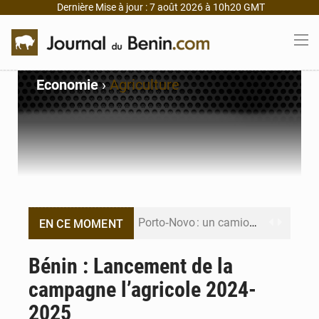
Dernière Mise à jour : 7 août 2026 à 10h20 GMT
Economie
›
Agriculture
Porto‑Novo : un camion de produits pétroliers embrase Avakpa
EN CE MOMENT
Patrice Talon prend la tête du premier bureau du Sénat du Bénin
Bénin : Lancement de la
campagne l’agricole 2024-
Bénin : Djogbénou inspecte le chantier du siège de l’Assemblée
2025
Bénin et Canada scellent un partenariat inédit