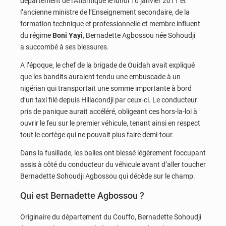
département de l’Atlantique le lundi 10 janvier 2011 et
l’ancienne ministre de l’Enseignement secondaire, de la
formation technique et professionnelle et membre influent
du régime
Boni Yayi
, Bernadette Agbossou née Sohoudji
a succombé à ses blessures.
A l’époque, le chef de la brigade de Ouidah avait expliqué
que les bandits auraient tendu une embuscade à un
nigérian qui transportait une somme importante à bord
d’un taxi filé depuis Hillacondji par ceux-ci. Le conducteur
pris de panique aurait accéléré, obligeant ces hors-la-loi à
ouvrir le feu sur le premier véhicule, tenant ainsi en respect
tout le cortège qui ne pouvait plus faire demi-tour.
Dans la fusillade, les balles ont blessé légèrement l’occupant
assis à côté du conducteur du véhicule avant d’aller toucher
Bernadette Sohoudji Agbossou qui décède sur le champ.
Qui est Bernadette Agbossou ?
Originaire du département du Couffo, Bernadette Sohoudji