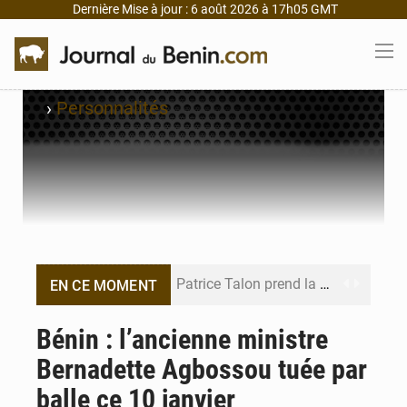
Dernière Mise à jour : 6 août 2026 à 17h05 GMT
›
Personnalités
Patrice Talon prend la tête du premier bureau du Sénat du Bénin
EN CE MOMENT
Bénin : Djogbénou inspecte le chantier du siège de l’Assemblée
Bénin : l’ancienne ministre
Bernadette Agbossou tuée par
Bénin et Canada scellent un partenariat inédit
balle ce 10 janvier
Bénin : Le CEG La Verdure de Ouèdo fait sa mue pour la rentrée