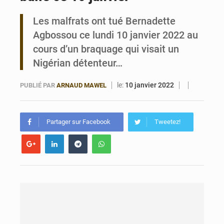
Les malfrats ont tué Bernadette
Bénin : 14,5 milliards de dollars pour faire de la CDN 3.0 un bouclier économique
Agbossou ce lundi 10 janvier 2022 au
cours d’un braquage qui visait un
Nigérian détenteur…
le:
10 janvier 2022
PUBLIÉ PAR
ARNAUD MAWEL
Partager sur Facebook
Tweetez!