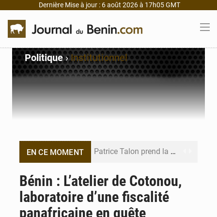
Dernière Mise à jour : 6 août 2026 à 17h05 GMT
Politique
›
Institutionnel
Patrice Talon prend la tête du premier bureau du Sénat du Bénin
EN CE MOMENT
Bénin : Djogbénou inspecte le chantier du siège de l’Assemblée
Bénin : L’atelier de Cotonou,
laboratoire d’une fiscalité
Bénin et Canada scellent un partenariat inédit
panafricaine en quête
Bénin : Le CEG La Verdure de Ouèdo fait sa mue pour la rentrée