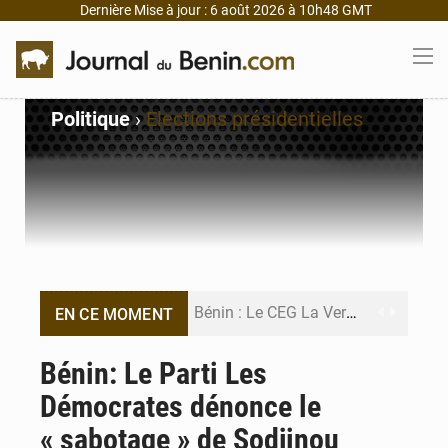
Dernière Mise à jour : 6 août 2026 à 10h48 GMT
Politique
›
Elections présidentielles
Bénin : Le CEG La Verdure de Ouèdo fait sa mue pour la rentrée
EN CE MOMENT
Bénin : 14,5 milliards de dollars pour faire de la CDN 3.0 un bouclier économique
Bénin: Le Parti Les
Démocrates dénonce le
Bénin : le ministère de l’Intérieur évalue ses résultats à mi-parcours
« sabotage » de Sodjinou
FÉBÉBOXE : la gouvernance, premier combat de la mandature 2026-2030