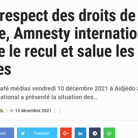
4 août 2026
Bénin : le ministère de l’Intérieur évalue ses rés
 respect des droits de
4 août 2026
FÉBÉBOXE : la gouvernance, premier combat de la 
, Amnesty internatio
3 août 2026
Valse des entraîneurs en Première Division bé
 le recul et salue les
3 août 2026
Noyade tragique à Kalalé : 2 enfants perdent 
es
café médias vendredi 10 décembre 2021 à Aïdjèdo 
ational a présenté la situation des…
le:
13 décembre 2021
EL
book
Tweetez!