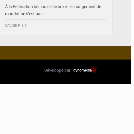
À la Fédération béninoise de boxe, le changement de
mandat ne s’est pas…
SAVOIR PLUS
Développé par