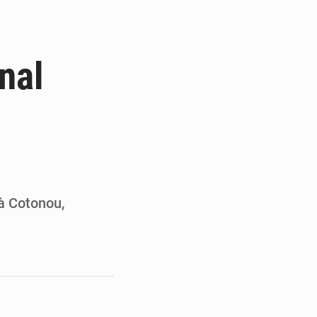
ultats à mi-parcours
mandature 2026-2030
nal
ninoise
la vie à Gawézi
à Cotonou,