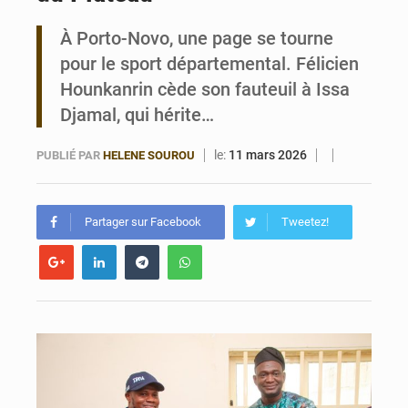
À Porto-Novo, une page se tourne
Noyade tragique à Kalalé : 2 enfants perdent la vie à Gawézi
pour le sport départemental. Félicien
Hounkanrin cède son fauteuil à Issa
Djamal, qui hérite…
le:
11 mars 2026
PUBLIÉ PAR
HELENE SOUROU
Partager sur Facebook
Tweetez!