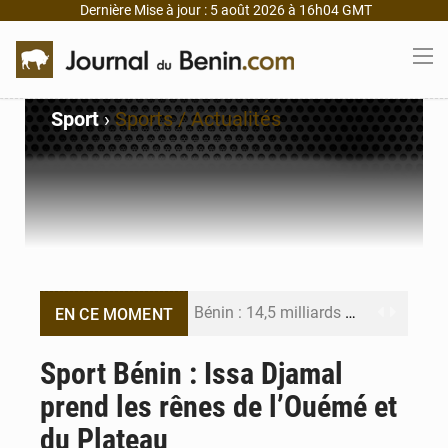
Dernière Mise à jour : 5 août 2026 à 16h04 GMT
Sport
›
Sports / Actualités
Bénin : 14,5 milliards de dollars pour faire de la CDN 3.0 un bouclier économique
EN CE MOMENT
Bénin : le ministère de l’Intérieur évalue ses résultats à mi-parcours
Sport Bénin : Issa Djamal
prend les rênes de l’Ouémé et
FÉBÉBOXE : la gouvernance, premier combat de la mandature 2026-2030
du Plateau
Valse des entraîneurs en Première Division béninoise