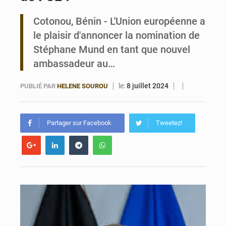
Cotonou, Bénin - L'Union européenne a
Bénin : Le CEG La Verdure de Ouèdo fait sa mue pour la rentrée
le plaisir d'annoncer la nomination de
Stéphane Mund en tant que nouvel
ambassadeur au…
le:
8 juillet 2024
PUBLIÉ PAR
HELENE SOUROU
Partager sur Facebook
Tweetez!