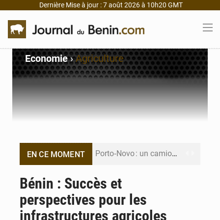
Dernière Mise à jour : 7 août 2026 à 10h20 GMT
Economie
›
Agriculture
Porto‑Novo : un camion de produits pétroliers embrase Avakpa
EN CE MOMENT
Patrice Talon prend la tête du premier bureau du Sénat du Bénin
Bénin : Succès et
perspectives pour les
Bénin : Djogbénou inspecte le chantier du siège de l’Assemblée
infrastructures agricoles
Bénin et Canada scellent un partenariat inédit