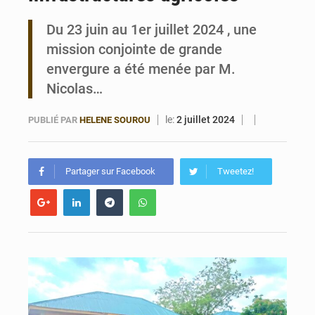
Du 23 juin au 1er juillet 2024 , une
Bénin : Le CEG La Verdure de Ouèdo fait sa mue pour la rentrée
mission conjointe de grande
envergure a été menée par M.
Nicolas…
le:
2 juillet 2024
PUBLIÉ PAR
HELENE SOUROU
Partager sur Facebook
Tweetez!