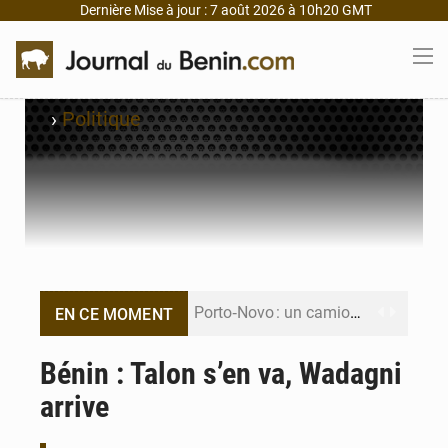
Dernière Mise à jour : 7 août 2026 à 10h20 GMT
›
Politique
Porto‑Novo : un camion de produits pétroliers embrase Avakpa
EN CE MOMENT
Patrice Talon prend la tête du premier bureau du Sénat du Bénin
Bénin : Talon s’en va, Wadagni
arrive
Bénin : Djogbénou inspecte le chantier du siège de l’Assemblée
Bénin et Canada scellent un partenariat inédit