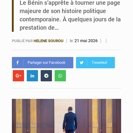
Le Bénin s’apprête à tourner une page
majeure de son histoire politique
Bénin : Le CEG La Verdure de Ouèdo fait sa mue pour la rentrée
contemporaine. À quelques jours de la
prestation de…
le:
21 mai 2026
PUBLIÉ PAR
HELENE SOUROU
Partager sur Facebook
Tweetez!