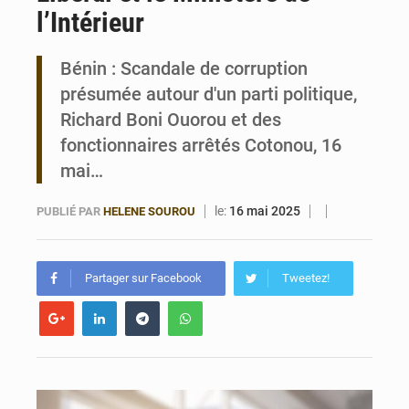
l’Intérieur
Bénin : Le CEG La Verdure de Ouèdo fait sa mue pour la rentrée
Bénin : Scandale de corruption
présumée autour d'un parti politique,
Richard Boni Ouorou et des
fonctionnaires arrêtés Cotonou, 16
mai…
le:
16 mai 2025
PUBLIÉ PAR
HELENE SOUROU
Partager sur Facebook
Tweetez!