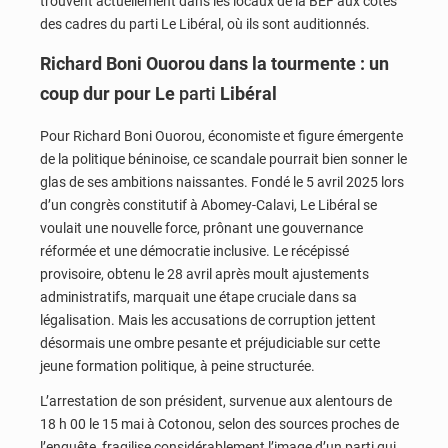
trouvent actuellement dans les locaux de la BEF aux côtés
des cadres du parti Le Libéral, où ils sont auditionnés.
Richard Boni Ouorou dans la tourmente : un
coup dur pour Le
parti
Libéral
Pour Richard Boni Ouorou, économiste et figure émergente
de la politique béninoise, ce scandale pourrait bien sonner le
glas de ses ambitions naissantes. Fondé le 5 avril 2025 lors
d’un congrès constitutif à Abomey-Calavi, Le Libéral se
voulait une nouvelle force, prônant une gouvernance
réformée et une démocratie inclusive. Le récépissé
provisoire, obtenu le 28 avril après moult ajustements
administratifs, marquait une étape cruciale dans sa
légalisation. Mais les accusations de corruption jettent
désormais une ombre pesante et préjudiciable sur cette
jeune formation politique, à peine structurée.
L’arrestation de son président, survenue aux alentours de
18 h 00 le 15 mai à Cotonou, selon des sources proches de
l’enquête, fragilise considérablement l’image d’un parti qui