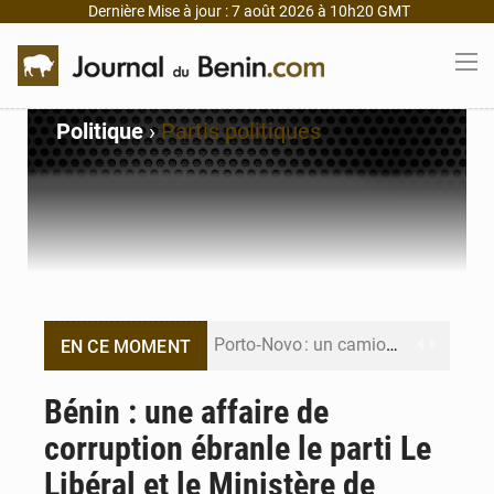
Dernière Mise à jour : 7 août 2026 à 10h20 GMT
Politique
›
Partis politiques
Porto‑Novo : un camion de produits pétroliers embrase Avakpa
EN CE MOMENT
Patrice Talon prend la tête du premier bureau du Sénat du Bénin
Bénin : une affaire de
corruption ébranle le parti Le
Bénin : Djogbénou inspecte le chantier du siège de l’Assemblée
Libéral et le Ministère de
Bénin et Canada scellent un partenariat inédit