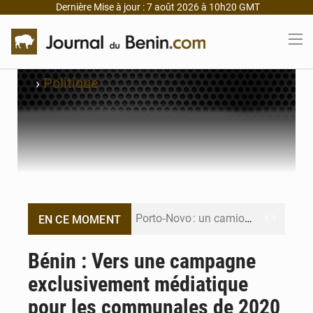
Dernière Mise à jour : 7 août 2026 à 10h20 GMT
›
Politique
Porto‑Novo : un camion de produits pétroliers embrase Avakpa
EN CE MOMENT
Patrice Talon prend la tête du premier bureau du Sénat du Bénin
Bénin : Vers une campagne
exclusivement médiatique
Bénin : Djogbénou inspecte le chantier du siège de l’Assemblée
pour les communales de 2020
Bénin et Canada scellent un partenariat inédit