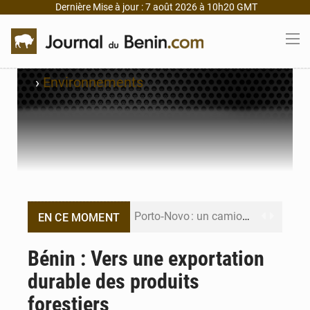
Dernière Mise à jour : 7 août 2026 à 10h20 GMT
›
Environnements
Porto‑Novo : un camion de produits pétroliers embrase Avakpa
EN CE MOMENT
Patrice Talon prend la tête du premier bureau du Sénat du Bénin
Bénin : Vers une exportation
durable des produits
Bénin : Djogbénou inspecte le chantier du siège de l’Assemblée
forestiers
Bénin et Canada scellent un partenariat inédit