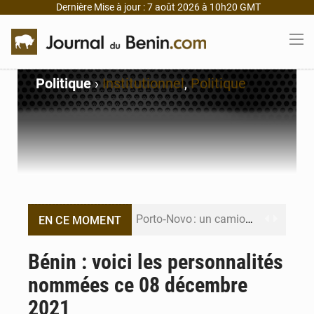
Dernière Mise à jour : 7 août 2026 à 10h20 GMT
Politique
›
Institutionnel
,
Politique
Porto‑Novo : un camion de produits pétroliers embrase Avakpa
EN CE MOMENT
Patrice Talon prend la tête du premier bureau du Sénat du Bénin
Bénin : voici les personnalités
nommées ce 08 décembre
Bénin : Djogbénou inspecte le chantier du siège de l’Assemblée
2021
Bénin et Canada scellent un partenariat inédit