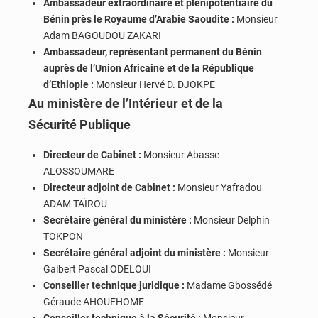
Ambassadeur extraordinaire et plénipotentiaire du
Bénin près le Royaume d’Arabie Saoudite :
Monsieur
Adam BAGOUDOU ZAKARI
Ambassadeur, représentant permanent du Bénin
auprès de l’Union Africaine et de la République
d’Ethiopie :
Monsieur Hervé D. DJOKPE
Au ministère de l’Intérieur et de la
Sécurité
Publique
Directeur de Cabinet :
Monsieur Abasse
ALOSSOUMARE
Directeur adjoint de Cabinet :
Monsieur Yafradou
ADAM TAÏROU
Secrétaire général du ministère :
Monsieur Delphin
TOKPON
Secrétaire général adjoint du ministère :
Monsieur
Galbert Pascal ODELOUI
Conseiller technique juridique :
Madame Gbossédé
Géraude AHOUEHOME
Conseiller technique à la Sécurité :
Monsieur