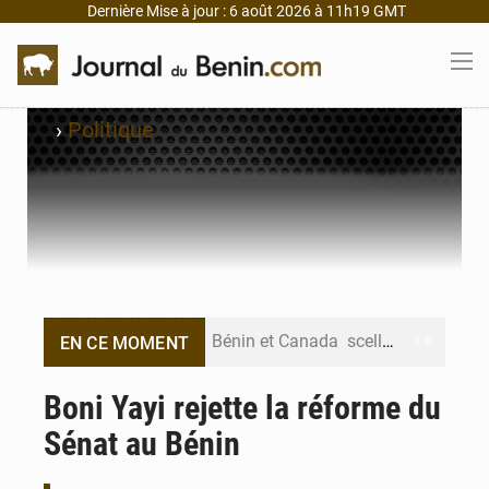
Dernière Mise à jour : 6 août 2026 à 11h19 GMT
›
Politique
Bénin et Canada scellent un partenariat inédit
EN CE MOMENT
Bénin : Le CEG La Verdure de Ouèdo fait sa mue pour la rentrée
Boni Yayi rejette la réforme du
Sénat au Bénin
Bénin : 14,5 milliards de dollars pour faire de la CDN 3.0 un bouclier économique
Bénin : le ministère de l’Intérieur évalue ses résultats à mi-parcours