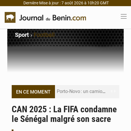
Dernière Mise à jour : 7 août 2026 à 10h20 GMT
Sport
›
Football
Porto‑Novo : un camion de produits pétroliers embrase Avakpa
EN CE MOMENT
Patrice Talon prend la tête du premier bureau du Sénat du Bénin
CAN 2025 : La FIFA condamne
le Sénégal malgré son sacre
Bénin : Djogbénou inspecte le chantier du siège de l’Assemblée
Bénin et Canada scellent un partenariat inédit