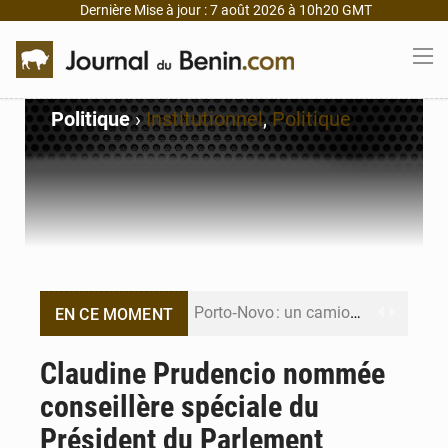
Dernière Mise à jour : 7 août 2026 à 10h20 GMT
Politique
›
Institutionnel
,
Politique
Porto‑Novo : un camion de produits pétroliers embrase Avakpa
EN CE MOMENT
Patrice Talon prend la tête du premier bureau du Sénat du Bénin
Claudine Prudencio nommée
conseillère spéciale du
Bénin : Djogbénou inspecte le chantier du siège de l’Assemblée
Président du Parlement
Bénin et Canada scellent un partenariat inédit