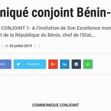
6 août 2026
Bénin : Djogbénou inspecte le chantier du siè
iqué conjoint Bénin-
6 août 2026
Bénin et Canada scellent un partenariat inédi
6 août 2026
Bénin : Le CEG La Verdure de Ouèdo fait sa mu
NJOINT 1- A l’invitation de Son Excellence mons
t de la République du Bénin, chef de l’Etat,…
5 août 2026
Bénin : 14,5 milliards de dollars pour faire de la CDN 3.0
le:
30 juillet 2019
O
book
Tweetez!
COMMUNIQUE CONJOINT