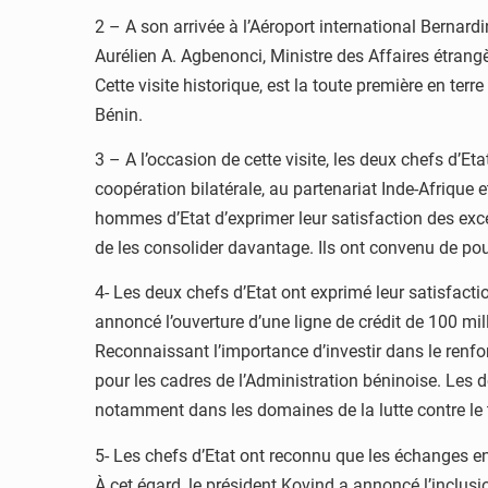
2 – A son arrivée à l’Aéroport international Bernar
Aurélien A. Agbenonci, Ministre des Affaires étrangè
Cette visite historique, est la toute première en te
Bénin.
3 – A l’occasion de cette visite, les deux chefs d’Et
coopération bilatérale, au partenariat Inde-Afrique
hommes d’Etat d’exprimer leur satisfaction des exce
de les consolider davantage. Ils ont convenu de pour
4- Les deux chefs d’Etat ont exprimé leur satisfact
annoncé l’ouverture d’une ligne de crédit de 100 mil
Reconnaissant l’importance d’investir dans le ren
pour les cadres de l’Administration béninoise. Les 
notamment dans les domaines de la lutte contre le te
5- Les chefs d’Etat ont reconnu que les échanges ent
À cet égard, le président Kovind a annoncé l’inclus