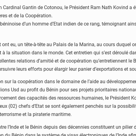
din Cardinal Gantin de Cotonou, le Président Ram Nath Kovind a é
res et de la Coopération.
rre béninoise d’un homme d’Etat indien de ce rang, témoignant ains
at ont eu, un tête-à-tête au Palais de la Marina, au cours duquel o
 et à la situation dans le monde. Cet entretien qui s’est déroul
llentes relations d’amitié et de coopération qu’entretiennent le
suivre leurs efforts pour élargir leur panier d’exportations et s
ion sur la coopération dans le domaine de l’aide au développeme
lions Usd au profit du Bénin pour ses projets prioritaires nationa
forcement des capacités des ressources humaines, le Président 
deux (02) chefs d’Etat se sont également penchés sur la possibili
rrorisme et la piraterie maritime.
re l’Inde et le Bénin depuis des décennies constituent un pilier 
ion du Bénin dans le système de visas électroniques de l’Inde afi