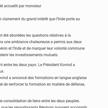
té accueilli par monsieur
i clairement du grand intérêt que l’Inde porte au
nt été abordées les questions relatives à la
é dans une ambiance chaleureuse a permis aux deux
 Bénin et l’Inde et de marquer leur volonté commune
outenir les investissements mutuels.
nt entre les deux pays. Le Président Kovind a
ux.
Kovind a annoncé des formations en langue anglaise
té de renforcer la formation en matière de défense,
de consolidation de liens entre les deux peuples.
n que les ressortissants Béninois puissent accomplir