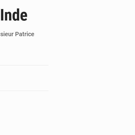
ge de l’Assemblée
Inde
t
e pour la rentrée
ieur Patrice
 un bouclier économique