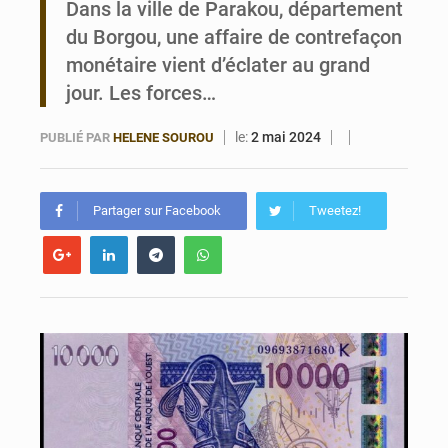
Dans la ville de Parakou, département
du Borgou, une affaire de contrefaçon
Bénin : Le CEG La Verdure de Ouèdo fait sa mue pour la rentrée
monétaire vient d’éclater au grand
jour. Les forces…
le:
2 mai 2024
PUBLIÉ PAR
HELENE SOUROU
Partager sur Facebook
Tweetez!