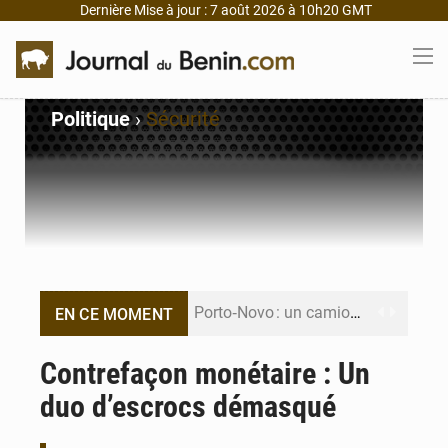
Dernière Mise à jour : 7 août 2026 à 10h20 GMT
Politique
›
Sécurité
Porto‑Novo : un camion de produits pétroliers embrase Avakpa
EN CE MOMENT
Patrice Talon prend la tête du premier bureau du Sénat du Bénin
Contrefaçon monétaire : Un
duo d’escrocs démasqué
Bénin : Djogbénou inspecte le chantier du siège de l’Assemblée
Bénin et Canada scellent un partenariat inédit