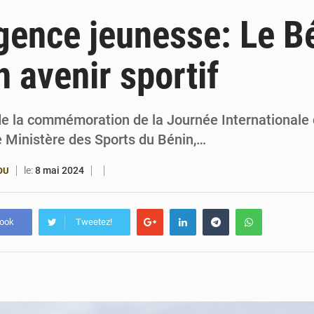
6 août 2026
Patrice Talon prend la tête du premier bureau 
ence jeunesse: Le B
6 août 2026
Bénin : Djogbénou inspecte le chantier du siè
n avenir sportif
6 août 2026
Bénin et Canada scellent un partenariat inédi
6 août 2026
Bénin : Le CEG La Verdure de Ouèdo fait sa mu
de la commémoration de la Journée Internationale 
e Ministère des Sports du Bénin,…
le:
8 mai 2024
OU
book
Tweetez!