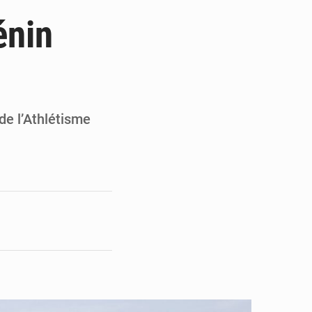
du Sénat du Bénin
énin
ge de l’Assemblée
t
e pour la rentrée
de l’Athlétisme