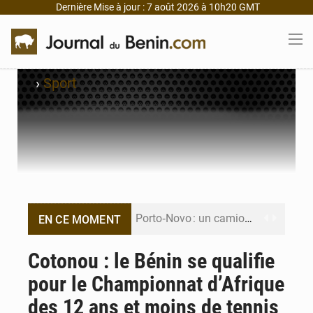
Dernière Mise à jour : 7 août 2026 à 10h20 GMT
›
Sport
Porto‑Novo : un camion de produits pétroliers embrase Avakpa
EN CE MOMENT
Patrice Talon prend la tête du premier bureau du Sénat du Bénin
Cotonou : le Bénin se qualifie
pour le Championnat d’Afrique
Bénin : Djogbénou inspecte le chantier du siège de l’Assemblée
des 12 ans et moins de tennis
Bénin et Canada scellent un partenariat inédit