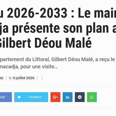
6 août 2026
Patrice Talon prend la tête du premier bureau 
 2026-2033 : Le mai
6 août 2026
Bénin : Djogbénou inspecte le chantier du siè
a présente son plan 
6 août 2026
Bénin et Canada scellent un partenariat inédi
Gilbert Déou Malé
6 août 2026
Bénin : Le CEG La Verdure de Ouèdo fait sa mu
partement du Littoral, Gilbert Déou Malé, a reçu le
nacadja, pour une visite…
le:
9 juillet 2026
OU
book
Tweetez!