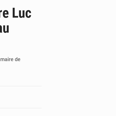
du Sénat du Bénin
re Luc
ge de l’Assemblée
au
t
e pour la rentrée
 maire de