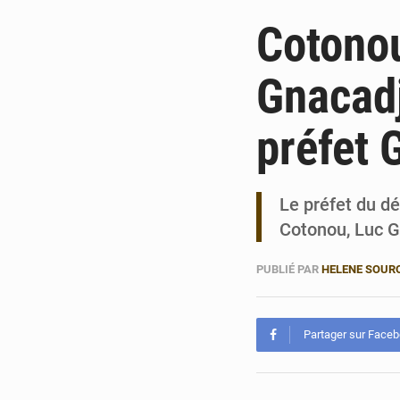
Cotonou
Gnacadj
préfet 
Le préfet du dé
Cotonou, Luc G
PUBLIÉ PAR
HELENE SOUR
Partager sur Face