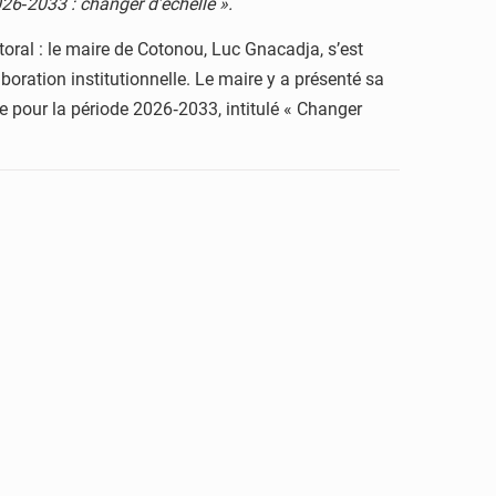
26‑2033 : changer d’échelle ».
toral : le maire de Cotonou, Luc Gnacadja, s’est
aboration institutionnelle. Le maire y a présenté sa
e pour la période 2026‑2033, intitulé « Changer