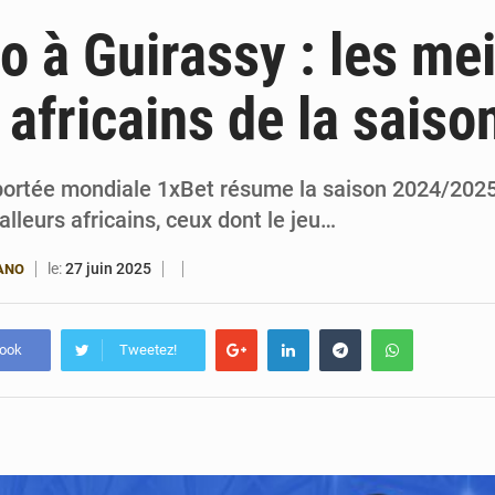
4 août 2026
Bénin : le ministère de l’Intérieur évalue ses rés
lo à Guirassy : les mei
4 août 2026
FÉBÉBOXE : la gouvernance, premier combat de la 
 africains de la saiso
3 août 2026
Valse des entraîneurs en Première Division bé
3 août 2026
Noyade tragique à Kalalé : 2 enfants perdent 
ortée mondiale 1xBet résume la saison 2024/2025
alleurs africains, ceux dont le jeu…
le:
27 juin 2025
ANO
book
Tweetez!