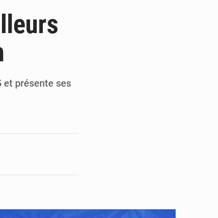
ultats à mi-parcours
lleurs
mandature 2026-2030
n
ninoise
la vie à Gawézi
 et présente ses