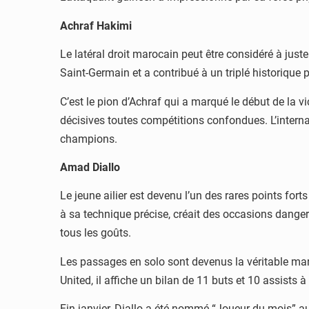
Achraf Hakimi
Le latéral droit marocain peut être considéré à just
Saint-Germain et a contribué à un triplé historique p
C’est le pion d’Achraf qui a marqué le début de la v
décisives toutes compétitions confondues. L’inter
champions.
Amad Diallo
Le jeune ailier est devenu l’un des rares points fort
à sa technique précise, créait des occasions danger
tous les goûts.
Les passages en solo sont devenus la véritable mar
United, il affiche un bilan de 11 buts et 10 assists à
Fin janvier, Diallo a été nommé “Joueur du mois” au