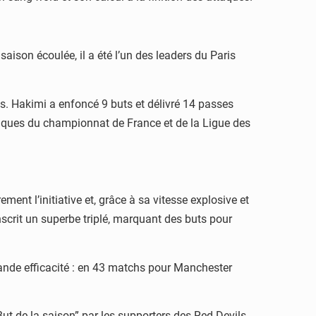
aison écoulée, il a été l’un des leaders du Paris
ons. Hakimi a enfoncé 9 buts et délivré 14 passes
iques du championnat de France et de la Ligue des
ment l’initiative et, grâce à sa vitesse explosive et
nscrit un superbe triplé, marquant des buts pour
ande efficacité : en 43 matchs pour Manchester
ut de la saison” par les supporters des Red Devils.