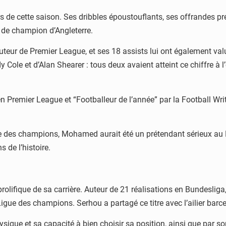
 de cette saison. Ses dribbles époustouflants, ses offrandes pr
e de champion d’Angleterre.
uteur de Premier League, et ses 18 assists lui ont également val
dy Cole et d’Alan Shearer : tous deux avaient atteint ce chiffre à
 Premier League et “Footballeur de l’année” par la Football Writ
ue des champions, Mohamed aurait été un prétendant sérieux au
s de l’histoire.
prolifique de sa carrière. Auteur de 21 réalisations en Bundesli
 Ligue des champions. Serhou a partagé ce titre avec l’ailier barc
ique et sa capacité à bien choisir sa position, ainsi que par son