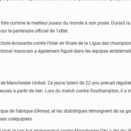
e titre comme le meilleur joueur du monde à son poste. Durant la s
our le partenaire officiel de 1xBet.
ictoire écrasante contre l’Inter en finale de la Ligue des champi
national marocain a également figuré dans les équipes emblémat
s de Manchester United. Ce jeune talent de 22 ans prenait régulière
euses à partir de rien. Lors du match contre Southampton, il a i
que de fabrique d’Amad, et les statistiques témoignent de sa gr
 ses coéquipiers.
 club et son but phénoménal contre Manchester City a été élu “B