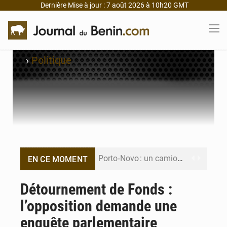
Dernière Mise à jour : 7 août 2026 à 10h20 GMT
›
Politique
Porto‑Novo : un camion de produits pétroliers embrase Avakpa
EN CE MOMENT
Patrice Talon prend la tête du premier bureau du Sénat du Bénin
Détournement de Fonds :
l’opposition demande une
Bénin : Djogbénou inspecte le chantier du siège de l’Assemblée
enquête parlementaire
Bénin et Canada scellent un partenariat inédit