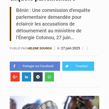
Bénin : Une commission d’enquête
Bénin : Le CEG La Verdure de Ouèdo fait sa mue pour la rentrée
parlementaire demandée pour
éclaircir les accusations de
détournement au ministère de
l’Énergie Cotonou, 27 juin…
le:
27 juin 2025
PUBLIÉ PAR
HELENE SOUROU
Partager sur Facebook
Tweetez!