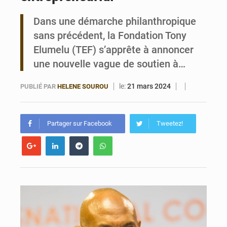
Dans une démarche philanthropique
Bénin : Le CEG La Verdure de Ouèdo fait sa mue pour la rentrée
sans précédent, la Fondation Tony
Elumelu (TEF) s’apprête à annoncer
une nouvelle vague de soutien à…
le:
21 mars 2024
PUBLIÉ PAR
HELENE SOUROU
Partager sur Facebook
Tweetez!