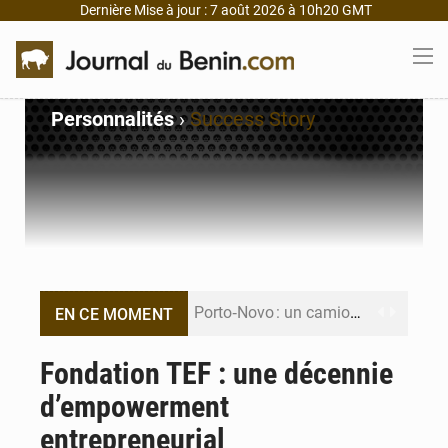
Dernière Mise à jour : 7 août 2026 à 10h20 GMT
Personnalités
›
Success Story
Porto‑Novo : un camion de produits pétroliers embrase Avakpa
EN CE MOMENT
Patrice Talon prend la tête du premier bureau du Sénat du Bénin
Fondation TEF : une décennie
d’empowerment
Bénin : Djogbénou inspecte le chantier du siège de l’Assemblée
entrepreneurial
Bénin et Canada scellent un partenariat inédit