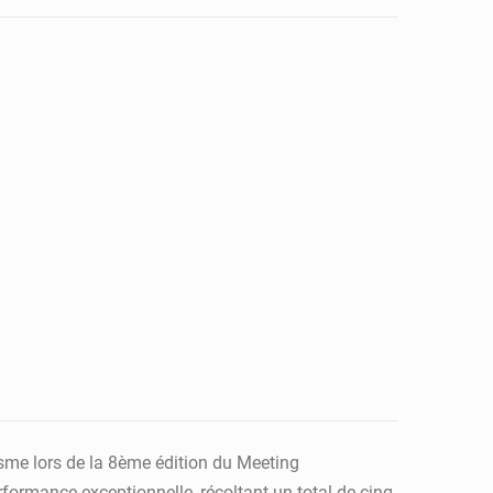
tisme lors de la 8ème édition du Meeting
rformance exceptionnelle, récoltant un total de cinq