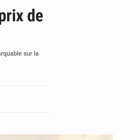
du Sénat du Bénin
prix de
ge de l’Assemblée
t
e pour la rentrée
arquable sur la