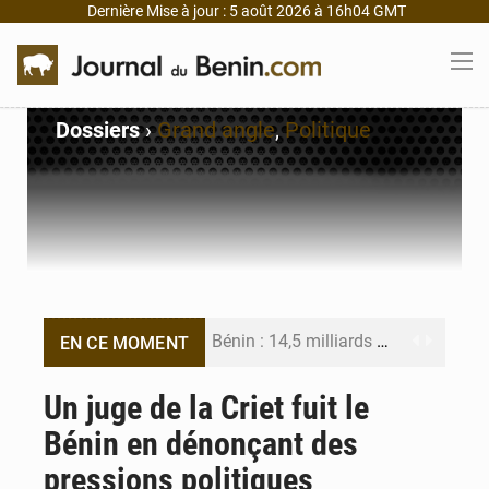
Dernière Mise à jour : 5 août 2026 à 16h04 GMT
Dossiers
›
Grand angle
,
Politique
Bénin : 14,5 milliards de dollars pour faire de la CDN 3.0 un bouclier économique
EN CE MOMENT
Bénin : le ministère de l’Intérieur évalue ses résultats à mi-parcours
Un juge de la Criet fuit le
Bénin en dénonçant des
FÉBÉBOXE : la gouvernance, premier combat de la mandature 2026-2030
pressions politiques
Valse des entraîneurs en Première Division béninoise