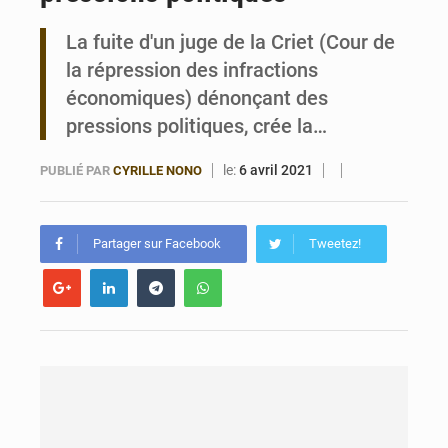
La fuite d'un juge de la Criet (Cour de
Noyade tragique à Kalalé : 2 enfants perdent la vie à Gawézi
la répression des infractions
économiques) dénonçant des
pressions politiques, crée la…
le:
6 avril 2021
PUBLIÉ PAR
CYRILLE NONO
Partager sur Facebook
Tweetez!