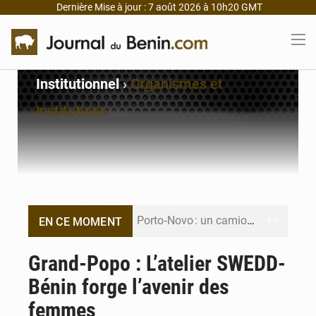
Dernière Mise à jour : 7 août 2026 à 10h20 GMT
Institutionnel
›
Organismes et
Institutions
Porto‑Novo : un camion de produits pétroliers embrase Avakpa
EN CE MOMENT
Patrice Talon prend la tête du premier bureau du Sénat du Bénin
Grand-Popo : L’atelier SWEDD-
Bénin forge l’avenir des
Bénin : Djogbénou inspecte le chantier du siège de l’Assemblée
femmes
Bénin et Canada scellent un partenariat inédit