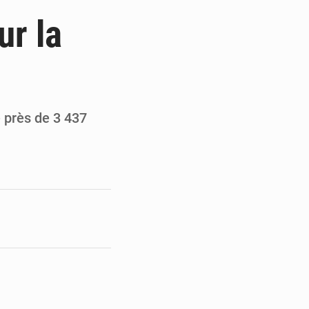
ge de l’Assemblée
ur la
t
e pour la rentrée
 un bouclier économique
 près de 3 437