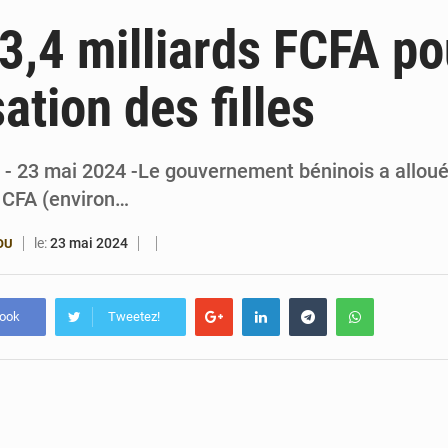
6 août 2026
Bénin : Djogbénou inspecte le chantier du siè
 3,4 milliards FCFA po
6 août 2026
Bénin et Canada scellent un partenariat inédi
ation des filles
6 août 2026
Bénin : Le CEG La Verdure de Ouèdo fait sa mu
5 août 2026
Bénin : 14,5 milliards de dollars pour faire de la CDN 3.0
 - 23 mai 2024 -Le gouvernement béninois a alloué
 CFA (environ…
le:
23 mai 2024
OU
book
Tweetez!