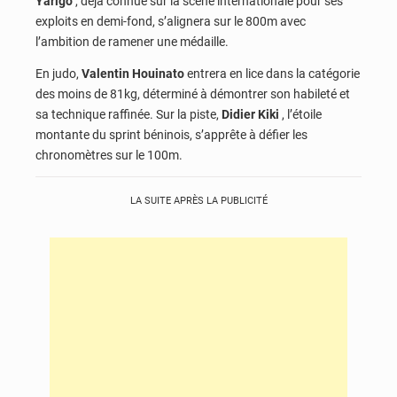
Yarigo
,
déjà connue sur la scène internationale pour ses
exploits en demi-fond, s’alignera sur le 800m avec
l’ambition de ramener une médaille.
En judo,
Valentin Houinato
entrera en lice dans la catégorie
des moins de 81kg,
déterminé à démontrer son habileté et
sa technique raffinée. Sur la piste,
Didier Kiki
,
l’étoile
montante du sprint béninois, s’apprête à défier les
chronomètres sur le 100m.
LA SUITE APRÈS LA PUBLICITÉ