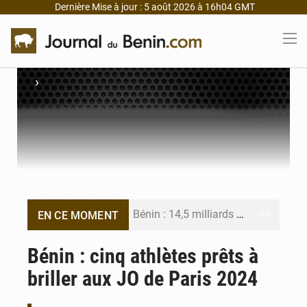
Dernière Mise à jour : 5 août 2026 à 16h04 GMT
›
Bénin : 14,5 milliards de dollars pour faire de la CDN 3.0 un bouclier économique
EN CE MOMENT
Bénin : le ministère de l’Intérieur évalue ses résultats à mi-parcours
Bénin : cinq athlètes prêts à
briller aux JO de Paris 2024
FÉBÉBOXE : la gouvernance, premier combat de la mandature 2026-2030
Valse des entraîneurs en Première Division béninoise