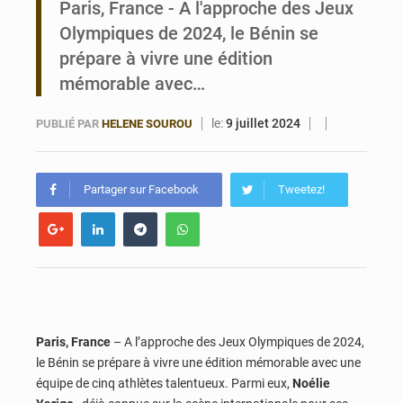
Paris, France - A l'approche des Jeux
Olympiques de 2024, le Bénin se
Noyade tragique à Kalalé : 2 enfants perdent la vie à Gawézi
prépare à vivre une édition
mémorable avec…
le:
9 juillet 2024
PUBLIÉ PAR
HELENE SOUROU
Partager sur Facebook
Tweetez!
Paris, France
– A l’approche des Jeux Olympiques de 2024,
le Bénin se prépare à vivre une édition mémorable avec une
équipe de cinq athlètes talentueux.
Parmi eux,
Noélie