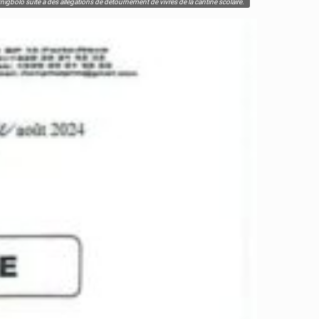
nigbolo suite à des allégations de détournement de vivres de la cantine scolaire.