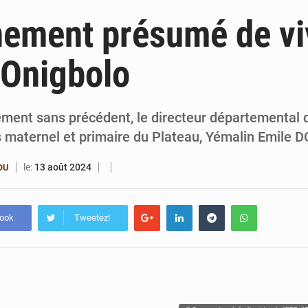
6 août 2026
Bénin : Djogbénou inspecte le chantier du siè
ement présumé de vi
6 août 2026
Bénin et Canada scellent un partenariat inédi
’Onigbolo
6 août 2026
Bénin : Le CEG La Verdure de Ouèdo fait sa mu
5 août 2026
Bénin : 14,5 milliards de dollars pour faire de la CDN 3.0
ent sans précédent, le directeur départemental 
maternel et primaire du Plateau, Yémalin Emile 
le:
13 août 2024
OU
book
Tweetez!