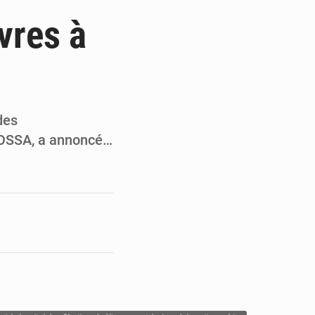
ge de l’Assemblée
vres à
t
e pour la rentrée
 un bouclier économique
des
DOSSA, a annoncé…