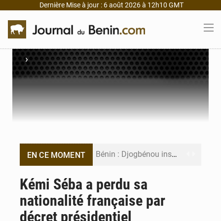
Dernière Mise à jour : 6 août 2026 à 12h10 GMT
›
Bénin : Djogbénou inspecte le chantier du siège de l’Assemblée
EN CE MOMENT
Bénin et Canada scellent un partenariat inédit
Kémi Séba a perdu sa
nationalité française par
Bénin : Le CEG La Verdure de Ouèdo fait sa mue pour la rentrée
décret présidentiel
Bénin : 14,5 milliards de dollars pour faire de la CDN 3.0 un bouclier économique