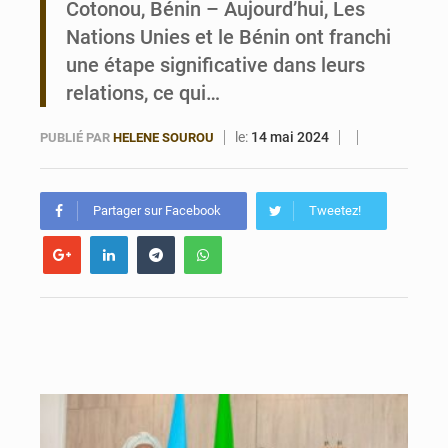
Cotonou, Bénin – Aujourd’hui, Les
Nations Unies et le Bénin ont franchi
Bénin : Le CEG La Verdure de Ouèdo fait sa mue pour la rentrée
une étape significative dans leurs
relations, ce qui…
le:
14 mai 2024
PUBLIÉ PAR
HELENE SOUROU
Partager sur Facebook
Tweetez!