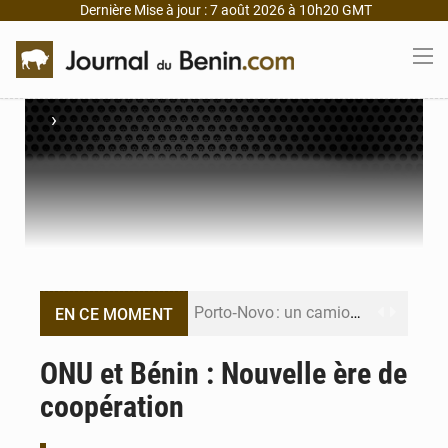
Dernière Mise à jour : 7 août 2026 à 10h20 GMT
›
Porto‑Novo : un camion de produits pétroliers embrase Avakpa
EN CE MOMENT
Patrice Talon prend la tête du premier bureau du Sénat du Bénin
ONU et Bénin : Nouvelle ère de
coopération
Bénin : Djogbénou inspecte le chantier du siège de l’Assemblée
Bénin et Canada scellent un partenariat inédit