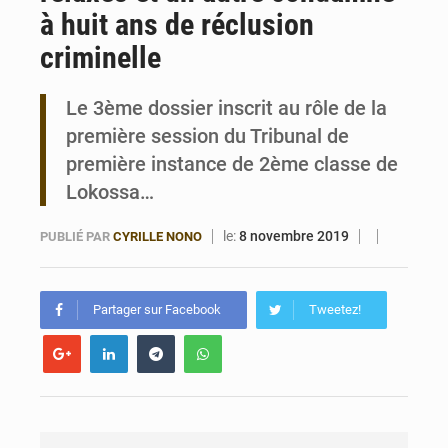
à huit ans de réclusion
Bénin : Le CEG La Verdure de Ouèdo fait sa mue pour la rentrée
criminelle
Le 3ème dossier inscrit au rôle de la
première session du Tribunal de
première instance de 2ème classe de
Lokossa…
le:
8 novembre 2019
PUBLIÉ PAR
CYRILLE NONO
Partager sur Facebook
Tweetez!