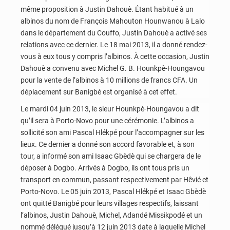
même proposition à Justin Dahouè. Étant habitué à un
albinos du nom de François Mahouton Hounwanou à Lalo
dans le département du Couffo, Justin Dahouè a activé ses
relations avec ce dernier. Le 18 mai 2013, il a donné rendez-
vous à eux tous y compris l’albinos. À cette occasion, Justin
Dahouè a convenu avec Michel G. B. Hounkpè-Houngavou
pour la vente de l’albinos à 10 millions de francs CFA. Un
déplacement sur Banigbé est organisé à cet effet.
Le mardi 04 juin 2013, le sieur Hounkpè-Houngavou a dit
qu’il sera à Porto-Novo pour une cérémonie. L’albinos a
sollicité son ami Pascal Hlékpé pour l’accompagner sur les
lieux. Ce dernier a donné son accord favorable et, à son
tour, a informé son ami Isaac Gbèdè qui se chargera de le
déposer à Dogbo. Arrivés à Dogbo, ils ont tous pris un
transport en commun, passant respectivement par Hêvié et
Porto-Novo. Le 05 juin 2013, Pascal Hlékpé et Isaac Gbèdè
ont quitté Banigbé pour leurs villages respectifs, laissant
l’albinos, Justin Dahouè, Michel, Adandé Missikpodé et un
nommé délégué jusqu’à 12 juin 2013 date à laquelle Michel