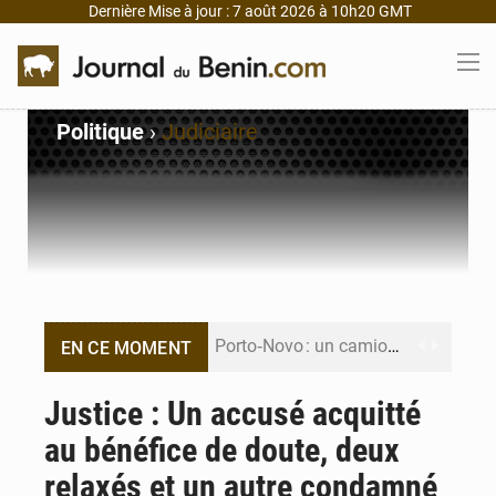
Dernière Mise à jour : 7 août 2026 à 10h20 GMT
Politique
›
Judiciaire
Porto‑Novo : un camion de produits pétroliers embrase Avakpa
EN CE MOMENT
Patrice Talon prend la tête du premier bureau du Sénat du Bénin
Justice : Un accusé acquitté
au bénéfice de doute, deux
Bénin : Djogbénou inspecte le chantier du siège de l’Assemblée
relaxés et un autre condamné
Bénin et Canada scellent un partenariat inédit