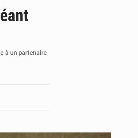
ultats à mi-parcours
géant
mandature 2026-2030
ninoise
la vie à Gawézi
 à un partenaire