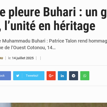
4 août 2026
Bénin : le ministère de l’Intérieur évalue ses rés
ue pleure Buhari : un 
4 août 2026
FÉBÉBOXE : la gouvernance, premier combat de la 
, l’unité en héritage
3 août 2026
Valse des entraîneurs en Première Division bé
3 août 2026
Noyade tragique à Kalalé : 2 enfants perdent 
e Muhammadu Buhari : Patrice Talon rend hommage
que de l’Ouest Cotonou, 14…
le:
14 juillet 2025
OU
book
Tweetez!