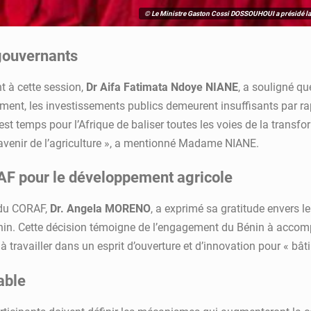
© Le Ministre Gaston Cossi DOSSOUHOUI a présidé l
 gouvernants
 à cette session,
Dr Aifa Fatimata Ndoye NIANE
, a souligné qu
ement, les investissements publics demeurent insuffisants par ra
est temps pour l’Afrique de baliser toutes les voies de la transfor
st l’avenir de l’agriculture », a mentionné Madame NIANE.
F pour le développement agricole
n du CORAF,
Dr. Angela MORENO
, a exprimé sa gratitude envers 
nin. Cette décision témoigne de l’engagement du Bénin à accomp
 travailler dans un esprit d’ouverture et d’innovation pour « bâtir
able