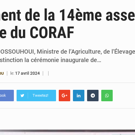
4 août 2026
Bénin : le ministère de l’Intérieur évalue ses rés
ent de la 14ème ass
4 août 2026
FÉBÉBOXE : la gouvernance, premier combat de la 
le du CORAF
3 août 2026
Valse des entraîneurs en Première Division bé
3 août 2026
Noyade tragique à Kalalé : 2 enfants perdent 
SSOUHOUI, Ministre de l’Agriculture, de l’Élevage
istinction la cérémonie inaugurale de…
le:
17 avril 2024
OU
book
Tweetez!