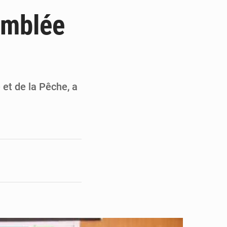
ultats à mi-parcours
emblée
mandature 2026-2030
ninoise
la vie à Gawézi
 et de la Pêche, a