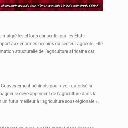
a cérémonie inaugurale de la 14ème Assemblée Générale ordinaire du CORAF
e malgré les efforts consentis par les États
pport aux énormes besoins du secteur agricole. Elle
mation structurelle de l’agriculture africaine car
le Gouvernement béninois pour avoir autorisé la
agner le développement de l’agriculture dans la
 un futur meilleur à l’agriculture sous-régionale ».